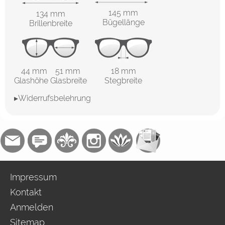
145 mm
134 mm
Bügellänge
Brillenbreite
44 mm 51 mm
18 mm
Glashöhe Glasbreite
Stegbreite
▸Widerrufsbelehrung
Impressum
Kontakt
Anmelden
Sitemap