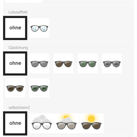
Lotuseffekt
Glastönung
selbstönend