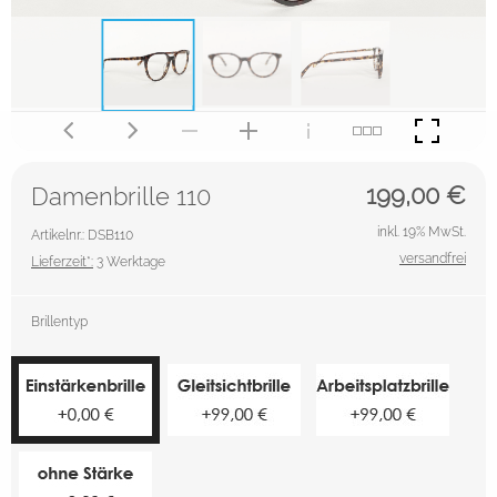
199,00
€
Damenbrille 110
inkl. 19% MwSt.
Artikelnr.: DSB110
versandfrei
Lieferzeit*:
3 Werktage
Brillentyp